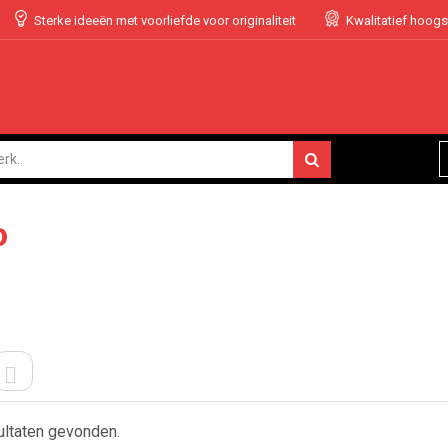
Sterke ideeën met voorliefde voor originaliteit
Kwalitatief hoog
o
ELS
LIJST
ultaten gevonden.