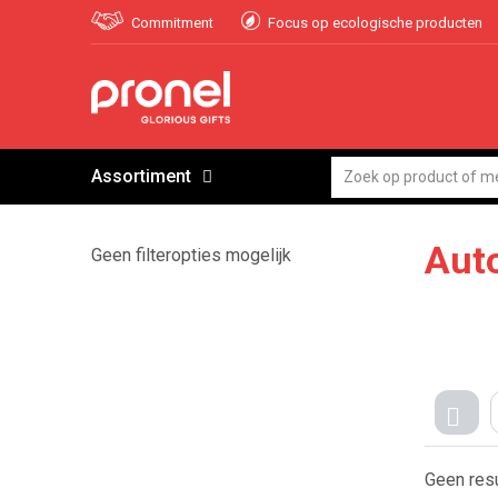
Commitment
Focus op ecologische producten
Assortiment
Aut
Geen filteropties mogelijk
TEG
Geen res