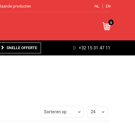
staande producten
NL
EN
0
+32 15 31 47 11
SNELLE OFFERTE