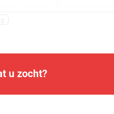
ELS
LIJST
t u zocht?