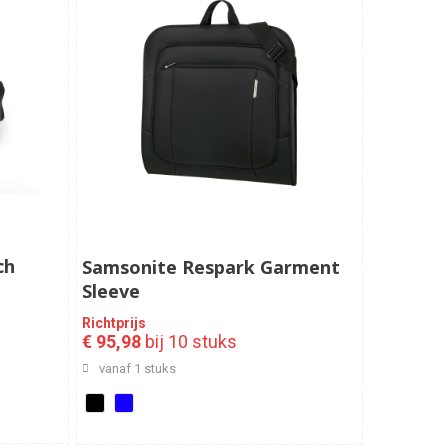
ch
Samsonite Respark Garment
Sleeve
Richtprijs
€ 95,98
bij 10 stuks
vanaf 1 stuks