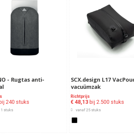
O - Rugtas anti-
SCX.design L17 VacPou
al
vacuümzak
js
Richtprijs
ij 240 stuks
€ 48,13
bij 2.500 stuks
11 stuks
vanaf 25 stuks