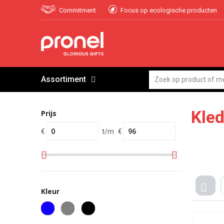
Commitment
Focus op ecologische producten
Assortiment
Kle
Prijs
€
t/m
€
Kleur
TEG