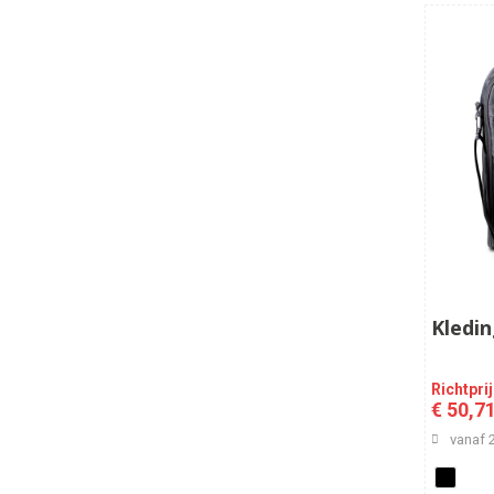
Kledi
Richtpri
€ 50,7
vanaf 