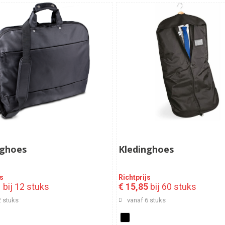
nghoes
Kledinghoes
js
Richtprijs
1
bij 12 stuks
€ 15,85
bij 60 stuks
2 stuks
vanaf 6 stuks