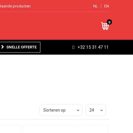
staande producten
NL
EN
0
+32 15 31 47 11
SNELLE OFFERTE