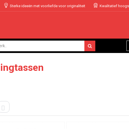
Sterke ideeën met voorliefde voor originaliteit
Kwalitatief hoog
dingtassen
ELS
LIJST