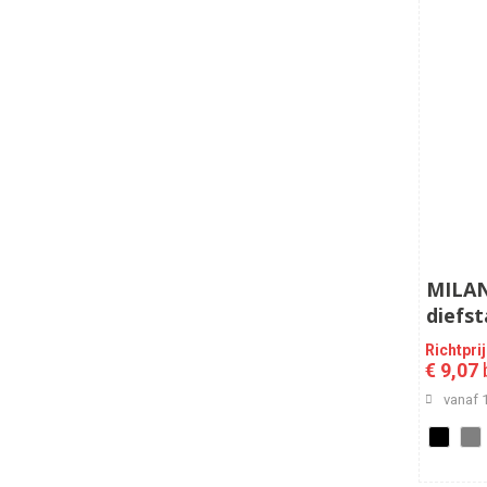
MILAN
diefst
Richtpri
€ 9,07
b
vanaf 