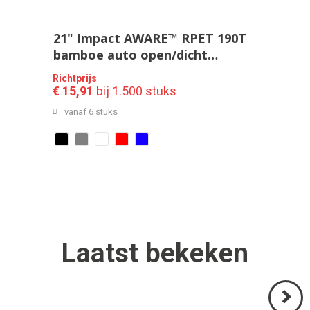
21" Impact AWARE™ RPET 190T
bamboe auto open/dicht
paraplu
Richtprijs
€ 15,91
bij 1.500 stuks
vanaf 6 stuks
Laatst
bekeken