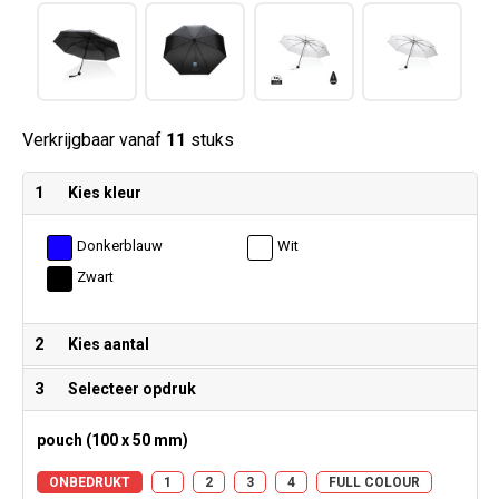
Verkrijgbaar vanaf
11
stuks
1
Kies kleur
Donkerblauw
Wit
Zwart
2
Kies aantal
3
Selecteer opdruk
pouch (100 x 50 mm)
ONBEDRUKT
1
2
3
4
FULL COLOUR