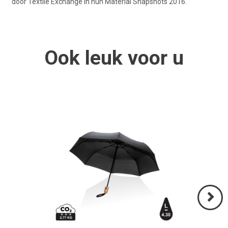
door Textile Exchange in hun Material Snapshots 2016.
Ook
leuk
voor u
Volgend
>