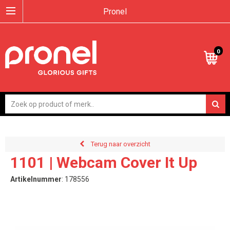
Pronel
0
Terug naar overzicht
1101 | Webcam Cover It Up
Artikelnummer
:
178556