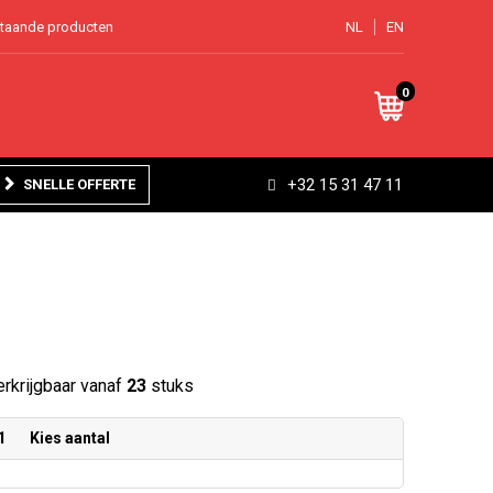
staande producten
NL
EN
0
+32 15 31 47 11
SNELLE OFFERTE
rkrijgbaar vanaf
23
stuks
1
Kies aantal