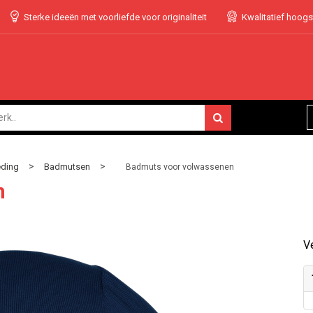
Sterke ideeën met voorliefde voor originaliteit
Kwalitatief hoog
>
>
ding
Badmutsen
Badmuts voor volwassenen
n
Ve