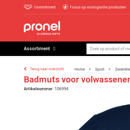
Commitment
Focus op ecologische producten
Assortiment
Terug naar overzicht
>
>
Home
Sport
Zwemkle
Badmuts voor volwassene
Artikelnummer
:
106994