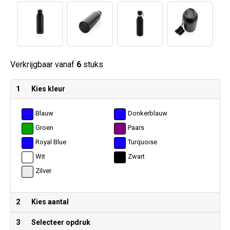
Verkrijgbaar vanaf
6
stuks
1
Kies kleur
Blauw
Donkerblauw
Groen
Paars
Royal Blue
Turquoise
Wit
Zwart
Zilver
2
Kies aantal
3
Selecteer opdruk