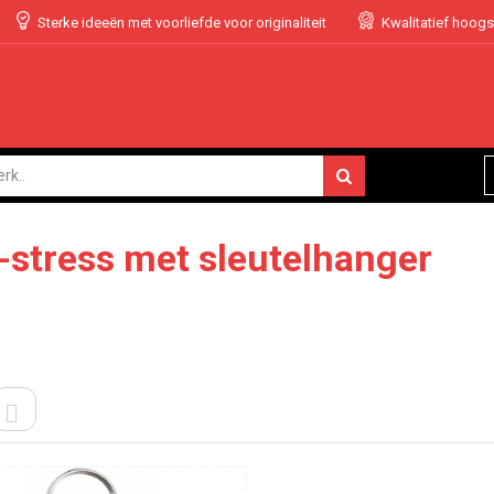
Sterke ideeën met voorliefde voor originaliteit
Kwalitatief hoog
-stress met sleutelhanger
ELS
LIJST