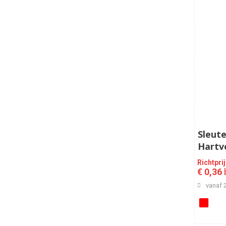
Sleute
Hartv
Richtpri
€ 0,36
b
vanaf 