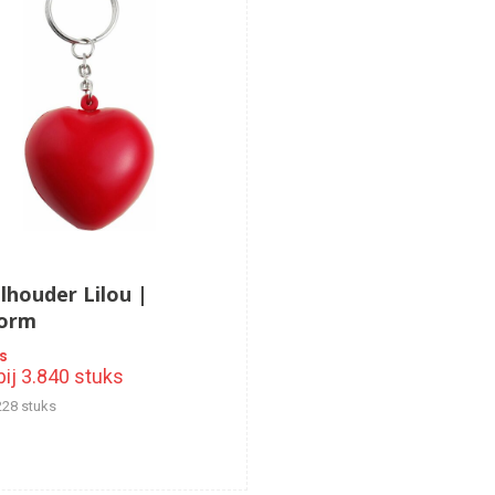
lhouder Lilou |
orm
js
ij 3.840 stuks
228 stuks