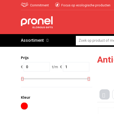
Commitment
Focus op ecologische producten
Assortiment
Anti
Prijs
€
t/m
€
Kleur
TEG