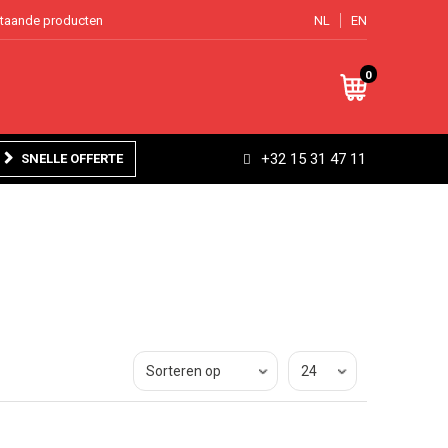
staande producten
NL
EN
0
+32 15 31 47 11
SNELLE OFFERTE