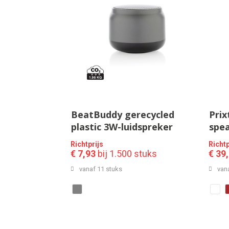
BeatBuddy gerecycled
Prix
plastic 3W-luidspreker
spe
ledv
Richtprijs
Richtp
opla
€ 7,93
bij 1.500 stuks
€ 39
vanaf 11 stuks
van