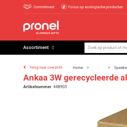
Commitment
Focus op ecologische producten
Assortiment
Terug naar overzicht
>
>
Home
Speaker
...
Ankaa 3W gerecycleerde a
Artikelnummer
:
448903