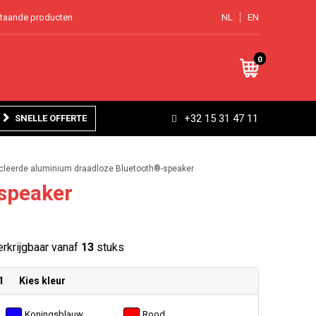
staande producten
NL
EN
0
+32 15 31 47 11
SNELLE OFFERTE
leerde aluminium draadloze Bluetooth®-speaker
speaker
rkrijgbaar vanaf
13
stuks
1
Kies kleur
Koningsblauw
Rood