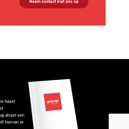
Neem contact met ons op
is haast
et
gi alvast een
lf hiervan te