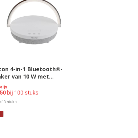
ton 4-in-1 Bluetooth®-
aker van 10 W met
erlichting en draadloos
rijs
adstation
,50
bij 100 stuks
af 3 stuks