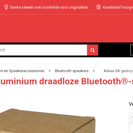
Sterke ideeën met voorliefde voor originaliteit
Kwalitatief hoog
>
>
s en Speakeraccessoires
Bluetooth speakers
Ankaa 3W gerecyc
luminium draadloze Bluetooth®-
Ve