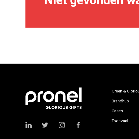
Niet gevonden wa
Green & Glorio
Brandhub
Cases
Toonzaal