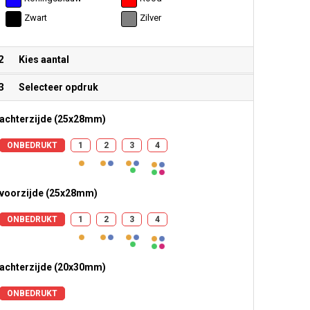
Zwart
Zilver
2
Kies aantal
3
Selecteer opdruk
achterzijde (25x28mm)
ONBEDRUKT
1
2
3
4
voorzijde (25x28mm)
ONBEDRUKT
1
2
3
4
achterzijde (20x30mm)
ONBEDRUKT