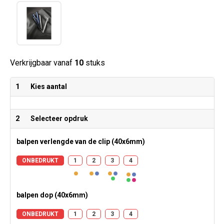
Verkrijgbaar vanaf
10
stuks
1
Kies aantal
2
Selecteer opdruk
balpen verlengde van de clip (40x6mm)
ONBEDRUKT
1
2
3
4
balpen dop (40x6mm)
ONBEDRUKT
1
2
3
4