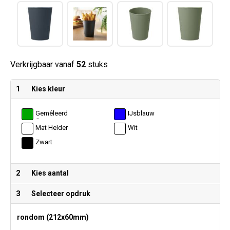
Verkrijgbaar vanaf
52
stuks
1
Kies kleur
Gemêleerd
IJsblauw
Groen
Mat Helder
Wit
Zwart
2
Kies aantal
3
Selecteer opdruk
rondom (212x60mm)