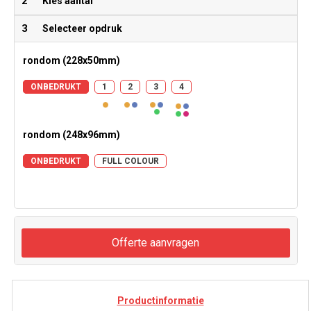
2
Kies aantal
3
Selecteer opdruk
rondom (228x50mm)
ONBEDRUKT
1
2
3
4
rondom (248x96mm)
ONBEDRUKT
FULL COLOUR
Offerte aanvragen
Productinformatie