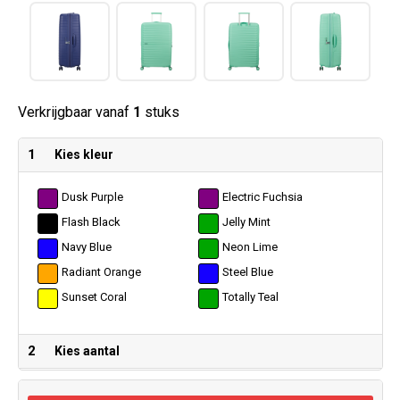
Verkrijgbaar vanaf
1
stuks
1
Kies kleur
Dusk Purple
Electric Fuchsia
Flash Black
Jelly Mint
Navy Blue
Neon Lime
Radiant Orange
Steel Blue
Sunset Coral
Totally Teal
2
Kies aantal