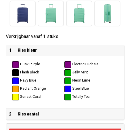
Verkrijgbaar vanaf
1
stuks
1
Kies kleur
Dusk Purple
Electric Fuchsia
Flash Black
Jelly Mint
Navy Blue
Neon Lime
Radiant Orange
Steel Blue
Sunset Coral
Totally Teal
2
Kies aantal