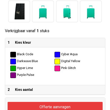
Verkrijgbaar vanaf
1
stuks
1
Kies kleur
Black Code
Cyber Aqua
Darkwave Blue
Digital Yellow
Hyper Lime
Pink Glitch
Purple Pulse
2
Kies aantal
Offerte aanvragen