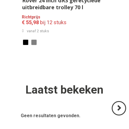
Rover 24 inch GRS gerecyclede
uitbreidbare trolley 70 l
Richtprijs
€ 55,98
bij 12 stuks
vanaf 2 stuks
Laatst
bekeken
Geen resultaten gevonden.
Volgend
>