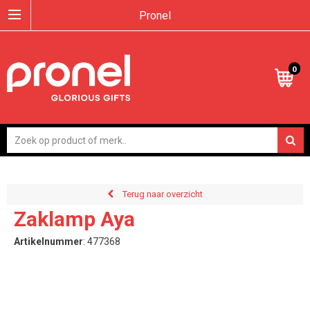
Pronel
0
Terug naar overzicht
Zaklamp Aya
Artikelnummer
:
477368