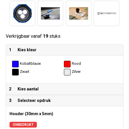
Verkrijgbaar vanaf
19
stuks
1
Kies kleur
Kobaltblauw
Rood
Zwart
Zilver
2
Kies aantal
3
Selecteer opdruk
Houder (30mm x 5mm)
ONBEDRUKT