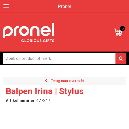
Pronel
0
Terug naar overzicht
Balpen Irina | Stylus
Artikelnummer
:
477247