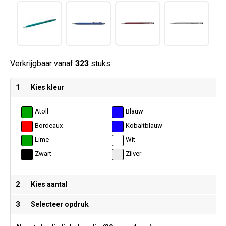
Verkrijgbaar vanaf
323
stuks
1
Kies kleur
Atoll
Blauw
Bordeaux
Kobaltblauw
Lime
Wit
Zwart
Zilver
2
Kies aantal
3
Selecteer opdruk