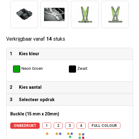
Verkrijgbaar vanaf
14
stuks
1
Kies kleur
Neon Groen
Zwart
2
Kies aantal
3
Selecteer opdruk
Buckle (15 mm x 20mm)
ONBEDRUKT
1
2
3
4
FULL COLOUR