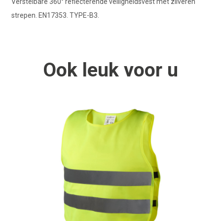
Verstelbare 360° reflecterende veiligheidsvest met zilveren
strepen. EN17353. TYPE-B3.
Ook
leuk
voor u