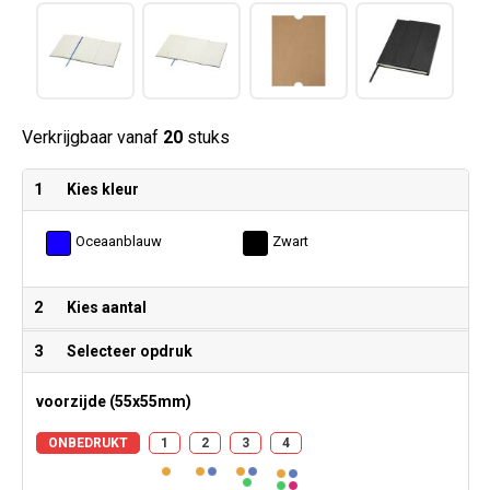
Verkrijgbaar vanaf
20
stuks
1
Kies kleur
Oceaanblauw
Zwart
2
Kies aantal
3
Selecteer opdruk
voorzijde (55x55mm)
ONBEDRUKT
1
2
3
4