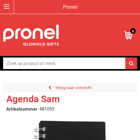
Pronel
0
Terug naar overzicht
Agenda Sam
Artikelnummer
:
481093