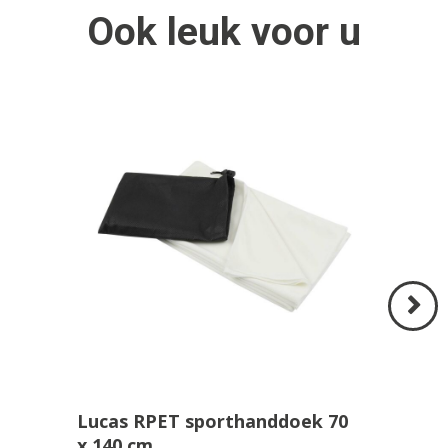
Ook
leuk
voor u
Volgend
>
Lucas RPET sporthanddoek 70
x 140 cm