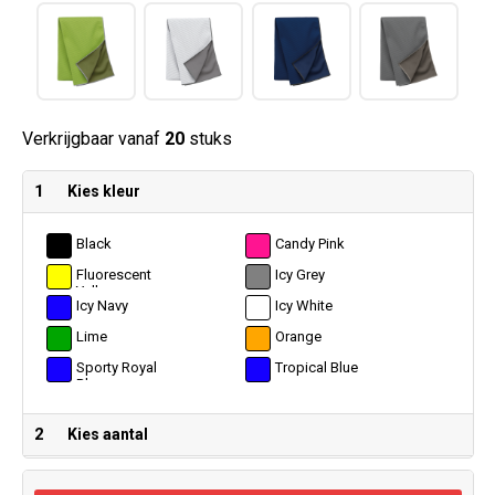
Verkrijgbaar vanaf
20
stuks
1
Kies kleur
Black
Candy Pink
Fluorescent
Icy Grey
Yellow
Icy Navy
Icy White
Lime
Orange
Sporty Royal
Tropical Blue
Blue
2
Kies aantal