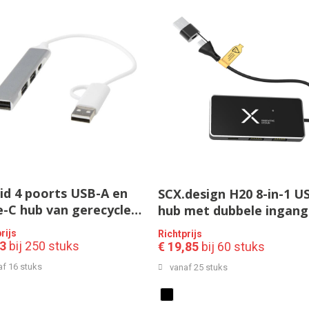
id 4 poorts USB-A en
SCX.design H20 8-in-1 U
-C hub van gerecycled
hub met dubbele ingang
minium met dubbele
6 poorten
rijs
Richtprijs
ang
83
bij 250 stuks
€ 19,85
bij 60 stuks
af 16 stuks
vanaf 25 stuks