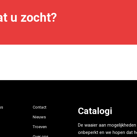
t u zocht?
us
Contact
Catalogi
Nieuws
De waaier aan mogelijkheden 
Troeven
onbeperkt en we hopen dat h
Over ons