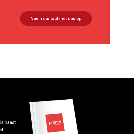
Neem contact met ons op
is haast
et