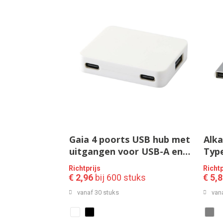
Gaia 4 poorts USB hub met
Alka
uitgangen voor USB-A en
Type
Type-C en dubbele ingang
alu
Richtprijs
Richtp
van gerecycled plastic
ing
€ 2,96
bij 600 stuks
€ 5,
vanaf 30 stuks
van