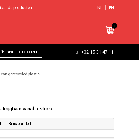
staande producten
NL
EN
0
+32 15 31 47 11
SNELLE OFFERTE
van gerecycled plastic
rkrijgbaar vanaf
7
stuks
1
Kies aantal