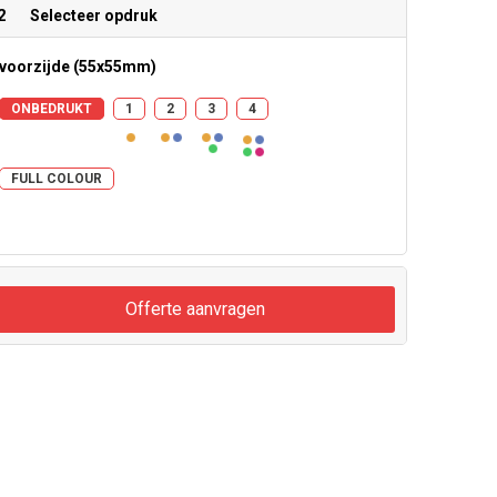
2
Selecteer opdruk
voorzijde (55x55mm)
ONBEDRUKT
1
2
3
4
FULL COLOUR
Offerte aanvragen