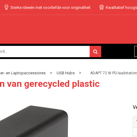
Sterke ideeën met voorliefde voor originaliteit
Kwalitatief hoog
>
>
r- en Laptopaccessoires
USB Hubs
ADAPT 72 W PD-laadstation 
 van gerecycled plastic
Ve