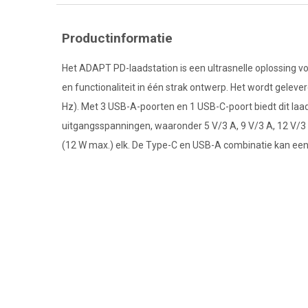
Productinformatie
Het ADAPT PD-laadstation is een ultrasnelle oplossing v
en functionaliteit in één strak ontwerp. Het wordt gelev
Hz). Met 3 USB-A-poorten en 1 USB-C-poort biedt dit laa
uitgangsspanningen, waaronder 5 V/3 A, 9 V/3 A, 12 V/3
(12 W max.) elk. De Type-C en USB-A combinatie kan een