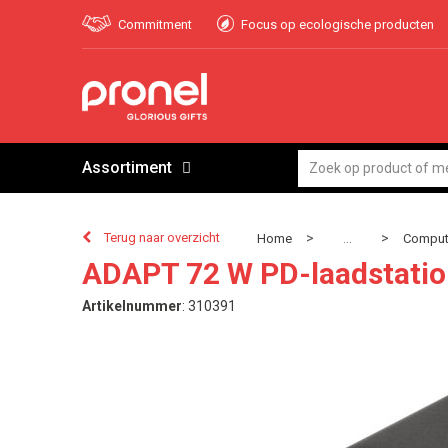
Commitment
Focus op ecologische producten
Assortiment
Terug naar overzicht
>
>
Home
Compute
...
ADAPT 72 W PD-laadstation
Artikelnummer
:
310391