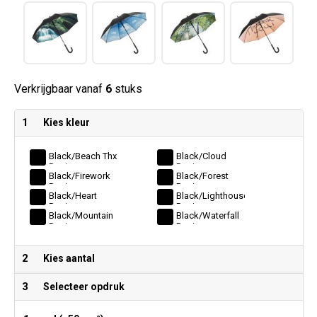
Verkrijgbaar vanaf
6
stuks
1
Kies kleur
Black/beach Thx
Black/cloud
Design
Design
Black/firework
Black/forest
Design
Design
Black/heart
Black/lighthouse
Design
Design
Black/mountain
Black/waterfall
Design
Design
2
Kies aantal
3
Selecteer opdruk