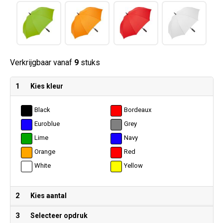
Verkrijgbaar vanaf
9
stuks
1
Kies kleur
Black
Bordeaux
Euroblue
Grey
Lime
Navy
Orange
Red
White
Yellow
2
Kies aantal
3
Selecteer opdruk