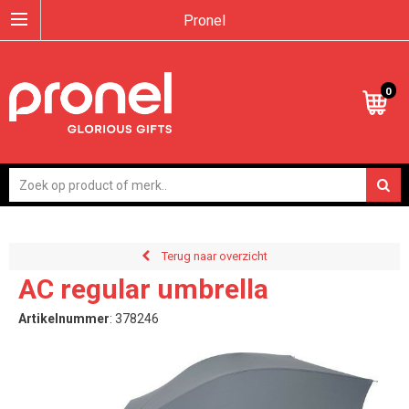
Pronel
0
Terug naar overzicht
AC regular umbrella
Artikelnummer
:
378246