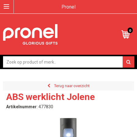
Pronel
0
Terug naar overzicht
ABS werklicht Jolene
Artikelnummer
:
477830