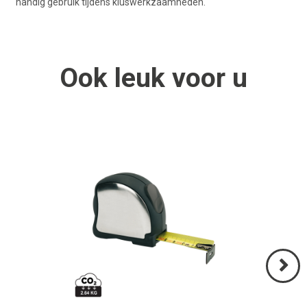
handig gebruik tijdens kluswerkzaamheden.
Ook
leuk
voor u
Volgend
>