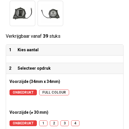
Verkrijgbaar vanaf
39
stuks
1
Kies aantal
2
Selecteer opdruk
Voorzijde (34mm x 34mm)
ONBEDRUKT
FULL COLOUR
Voorzijde (⌀ 30 mm)
ONBEDRUKT
1
2
3
4