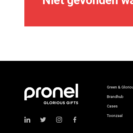
Niet gevonden wa
Green & Glorio
Brandhub
Cases
Toonzaal