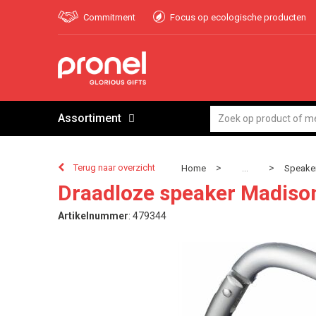
Commitment
Focus op ecologische producten
Assortiment
Terug naar overzicht
>
>
Home
Speaker
...
Draadloze speaker Madiso
Artikelnummer
:
479344