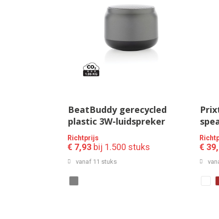
BeatBuddy gerecycled
Prix
plastic 3W-luidspreker
spe
ledv
Richtprijs
Richtp
opla
€ 7,93
bij 1.500 stuks
€ 39
vanaf 11 stuks
van