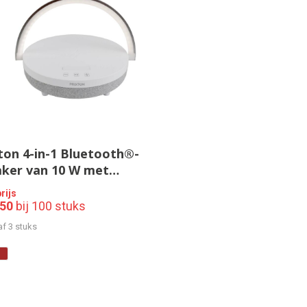
ton 4-in-1 Bluetooth®-
aker van 10 W met
erlichting en draadloos
rijs
adstation
,50
bij 100 stuks
af 3 stuks