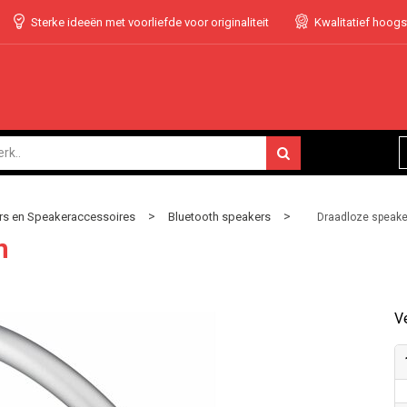
Sterke ideeën met voorliefde voor originaliteit
Kwalitatief hoog
>
>
s en Speakeraccessoires
Bluetooth speakers
Draadloze speake
n
Ve