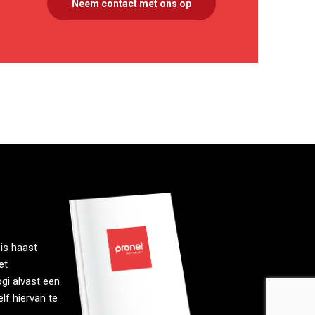
Neem contact met ons op
is haast
et
gi alvast een
lf hiervan te