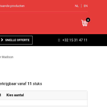
staande producten
NL
EN
0
+32 15 31 47 11
SNELLE OFFERTE
r Madison
rkrijgbaar vanaf
11
stuks
1
Kies aantal