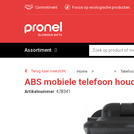
Commitment
Focus op ecologische producten
Assortiment
Terug naar overzicht
>
>
Home
Telefoo
...
ABS mobiele telefoon houd
Artikelnummer
:
478341