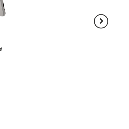
Volgende
>
d