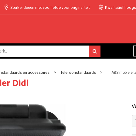
Sterke ideeën met voorliefde voor originaliteit
Kwalitatief hoog
>
>
nstandaards en accessoires
Telefoonstandaards
ABS mobiele te
er Didi
Ve