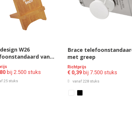
.design W26
Brace telefoonstandaar
efoonstandaard van
met greep
boe met draadloze
rijs
Richtprijs
der van 10 W en
,80
bij 2.500 stuks
€ 0,39
bij 7.500 stuks
chtend logo
af 25 stuks
vanaf 228 stuks