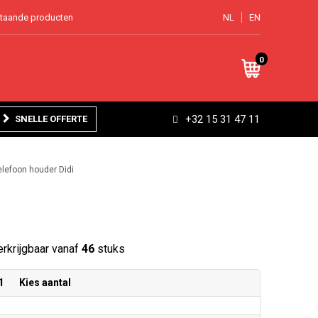
staande producten
NL
EN
0
+32 15 31 47 11
SNELLE OFFERTE
lefoon houder Didi
rkrijgbaar vanaf
46
stuks
1
Kies aantal