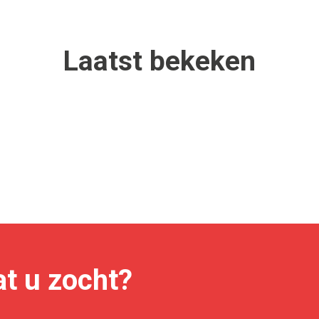
Laatst
bekeken
t u zocht?