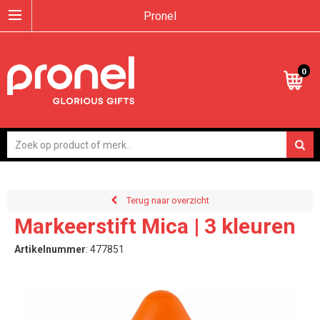
Pronel
0
Terug naar overzicht
Markeerstift Mica | 3 kleuren
Artikelnummer
:
477851