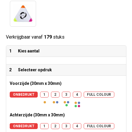
Verkrijgbaar vanaf
179
stuks
1
Kies aantal
2
Selecteer opdruk
Voorzijde (30mm x 30mm)
ONBEDRUKT
1
2
3
4
FULL COLOUR
Achterzijde (30mm x 30mm)
ONBEDRUKT
1
2
3
4
FULL COLOUR