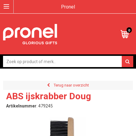
Pronel
0
Terug naar overzicht
ABS ijskrabber Doug
Artikelnummer
:
479245