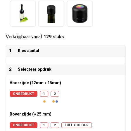
Verkrijgbaar vanaf
129
stuks
1
Kies aantal
2
Selecteer opdruk
Voorzijde (22mm x 15mm)
ONBEDRUKT
1
2
Bovenzijde (⌀ 25 mm)
ONBEDRUKT
1
2
FULL COLOUR