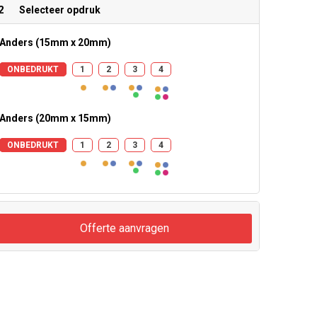
2
Selecteer opdruk
Anders (15mm x 20mm)
ONBEDRUKT
1
2
3
4
Anders (20mm x 15mm)
ONBEDRUKT
1
2
3
4
Offerte aanvragen