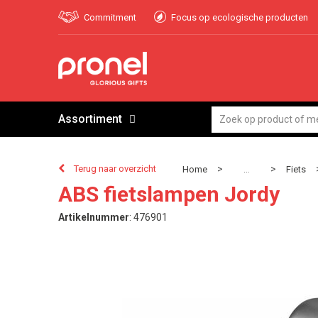
Commitment
Focus op ecologische producten
Assortiment
Terug naar overzicht
>
>
Home
Fiets
...
ABS fietslampen Jordy
Artikelnummer
:
476901