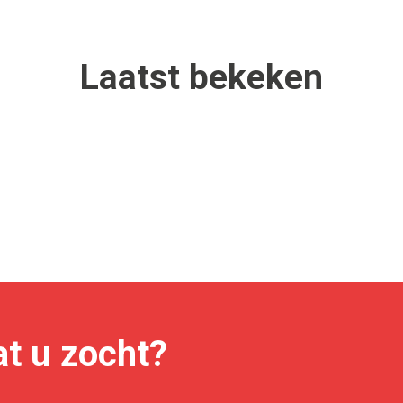
Laatst
bekeken
t u zocht?