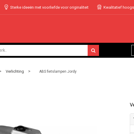
Sterke ideeën met voorliefde voor originaliteit
Kwalitatief hoog
>
>
Verlichting
ABS fietslampen Jordy
Ve