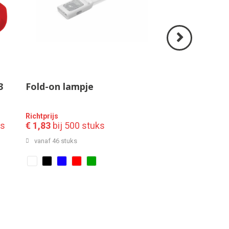
Volgende
>
3
Fold-on lampje
Richtprijs
ks
€ 1,83
bij 500 stuks
vanaf 46 stuks