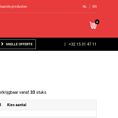
staande producten
NL
EN
0
+32 15 31 47 11
SNELLE OFFERTE
rkrijgbaar vanaf
33
stuks
1
Kies aantal