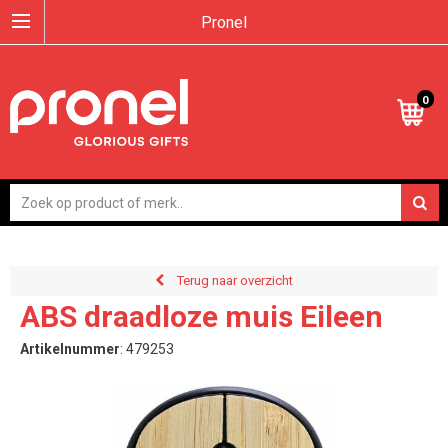
Pronel
0
Terug naar overzicht
ABS draadloze muis Eileen
Artikelnummer
:
479253