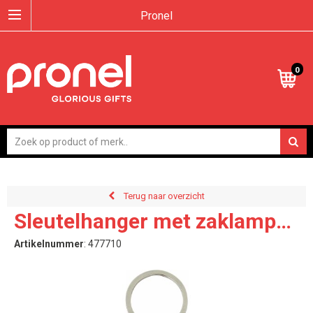
Pronel
0
Terug naar overzicht
Sleutelhanger met zaklamp
Zola
Artikelnummer
:
477710