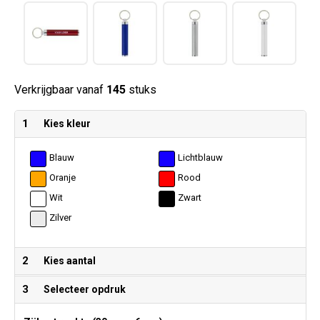
Verkrijgbaar vanaf
145
stuks
1
Kies kleur
Blauw
Lichtblauw
Oranje
Rood
Wit
Zwart
Zilver
2
Kies aantal
3
Selecteer opdruk