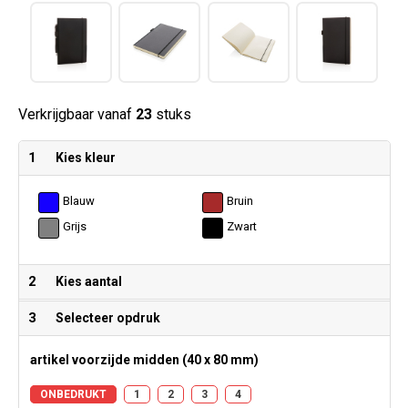
Verkrijgbaar vanaf
23
stuks
1
Kies kleur
Blauw
Bruin
Grijs
Zwart
2
Kies aantal
3
Selecteer opdruk
artikel voorzijde midden (40 x 80 mm)
ONBEDRUKT
1
2
3
4