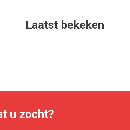
Laatst
bekeken
t u zocht?