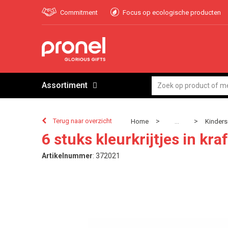
Commitment
Focus op ecologische producten
Assortiment
Terug naar overzicht
>
>
Home
Kinders
...
6 stuks kleurkrijtjes in kra
Artikelnummer
:
372021