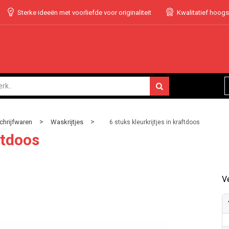
Sterke ideeën met voorliefde voor originaliteit
Kwalitatief hoog
>
>
chrijfwaren
Waskrijtjes
6 stuks kleurkrijtjes in kraftdoos
ftdoos
Ve