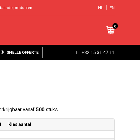
staande producten
NL
EN
0
+32 15 31 47 11
SNELLE OFFERTE
rkrijgbaar vanaf
500
stuks
1
Kies aantal