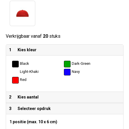
Verkrijgbaar vanaf
20
stuks
1
Kies kleur
Black
Dark-Green
Light-Khaki
Navy
Red
2
Kies aantal
3
Selecteer opdruk
1 positie (max. 10 x 6 cm)