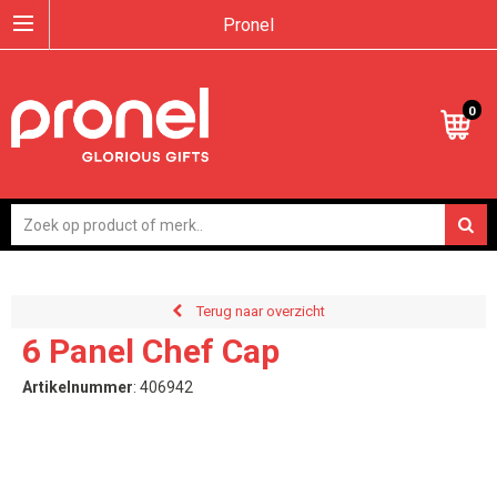
Pronel
0
Terug naar overzicht
6 Panel Chef Cap
Artikelnummer
:
406942