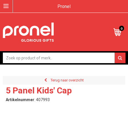
Pronel
0
Terug naar overzicht
5 Panel Kids' Cap
Artikelnummer
:
407993