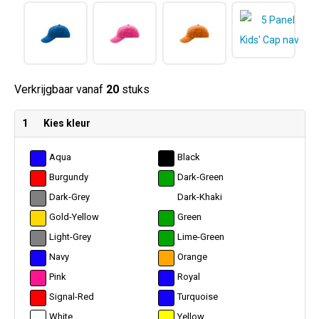
Verkrijgbaar vanaf
20
stuks
1
Kies kleur
Aqua
Black
Burgundy
Dark-Green
Dark-Grey
Dark-Khaki
Gold-Yellow
Green
Light-Grey
Lime-Green
Navy
Orange
Pink
Royal
Signal-Red
Turquoise
White
Yellow