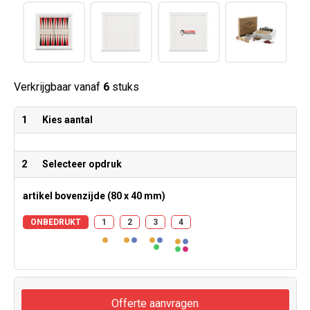
Verkrijgbaar vanaf
6
stuks
1
Kies aantal
2
Selecteer opdruk
artikel bovenzijde (80 x 40 mm)
ONBEDRUKT
1
2
3
4
Offerte aanvragen