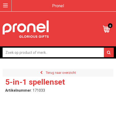
Pronel
0
Terug naar overzicht
5-in-1 spellenset
Artikelnummer
:
171033