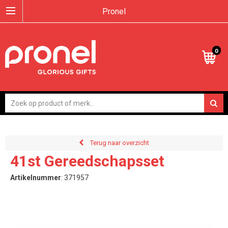
Pronel
0
Terug naar overzicht
41st Gereedschapsset
Artikelnummer
:
371957