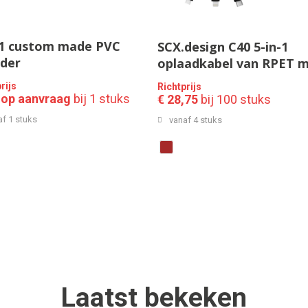
 1 custom made PVC
SCX.design C40 5-in-1
der
oplaadkabel van RPET 
oplichtend logo en 10 W
rijs
Richtprijs
oplaadstation
s op aanvraag
bij 1 stuks
€ 28,75
bij 100 stuks
af 1 stuks
vanaf 4 stuks
Laatst
bekeken