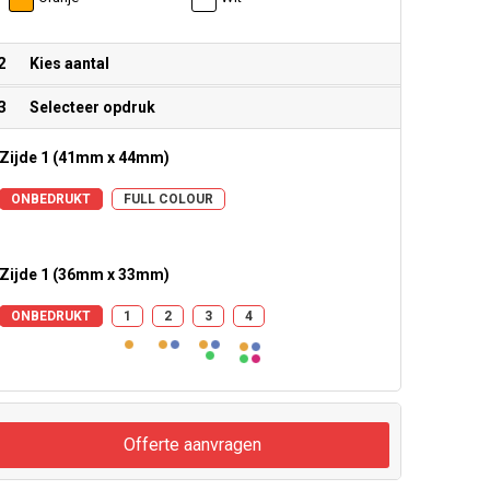
2
Kies aantal
3
Selecteer opdruk
Zijde 1 (41mm x 44mm)
ONBEDRUKT
FULL COLOUR
Zijde 1 (36mm x 33mm)
ONBEDRUKT
1
2
3
4
Offerte aanvragen