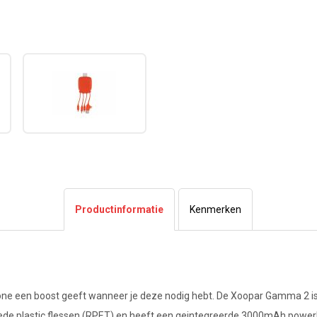
Productinformatie
Kenmerken
e een boost geeft wanneer je deze nodig hebt. De Xoopar Gamma 2 is
lede plastic flessen (RPET) en heeft een geintegreerde 3000mAh power