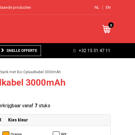
staande producten
NL
EN
0
+32 15 31 47 11
SNELLE OFFERTE
rbank met Bio Oplaadkabel 3000mAh
adkabel 3000mAh
rkrijgbaar vanaf
7
stuks
1
Kies kleur
Oranje
Wit