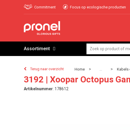
Commitment
Focus op ecologische producten
Assortiment
Terug naar overzicht
>
>
Home
Kabels 
...
3192 | Xoopar Octopus G
Artikelnummer
:
178612