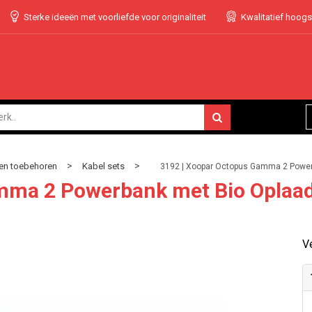
Sterke ideeën met voorliefde voor originaliteit
Kwalitatief hoog
>
>
en toebehoren
Kabel sets
3192 | Xoopar Octopus Gamma 2 Powe
amma 2 Powerbank met Bio Opla
Ve