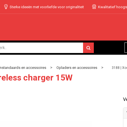
Sterke ideeën met voorliefde voor originaliteit
Kwalitatief hoog
>
>
nstandaards en accessoires
Opladers en accessoires
3188 | Xo
ireless charger 15W
Ve