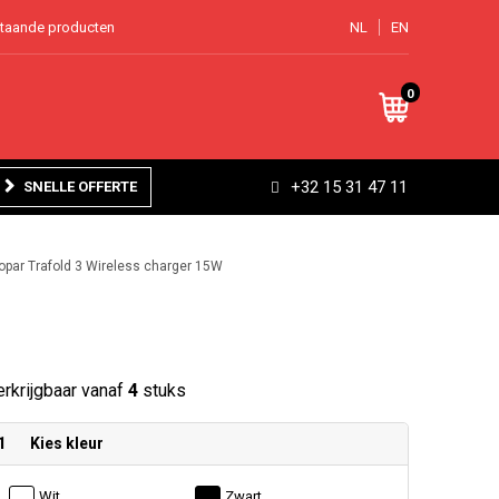
staande producten
NL
EN
0
+32 15 31 47 11
SNELLE OFFERTE
opar Trafold 3 Wireless charger 15W
rkrijgbaar vanaf
4
stuks
1
Kies kleur
Wit
Zwart