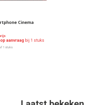
rtphone Cinema
rijs
s op aanvraag
bij 1 stuks
af 1 stuks
Laatst
bekeken