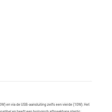
10W) en via de USB-aansluiting zelfs een vierde (10W). Het
tibel en heeft een biologisch afbreekbare plastic