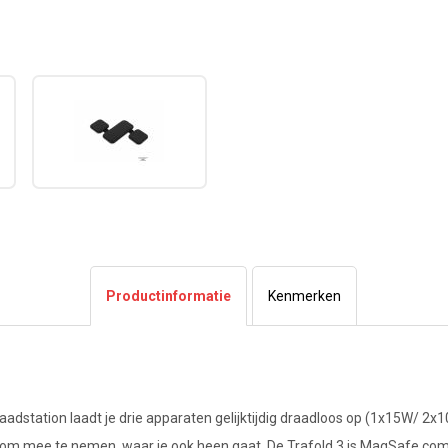
Productinformatie
Kenmerken
aadstation laadt je drie apparaten gelijktijdig draadloos op (1x15W/ 2x
 mee te nemen, waar je ook heen gaat. De Trafold 3 is MagSafe compa