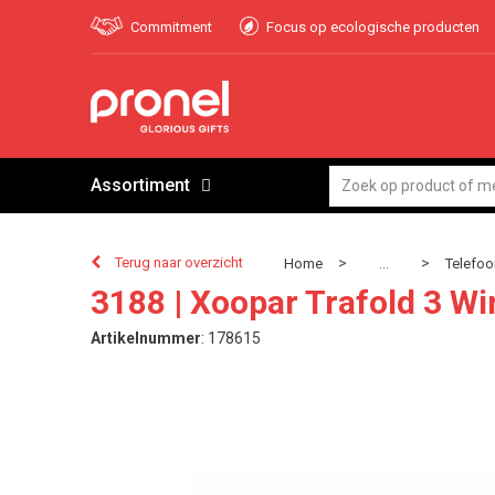
Commitment
Focus op ecologische producten
Assortiment
Terug naar overzicht
>
>
Home
Telefoo
...
3188 | Xoopar Trafold 3 W
Artikelnummer
:
178615