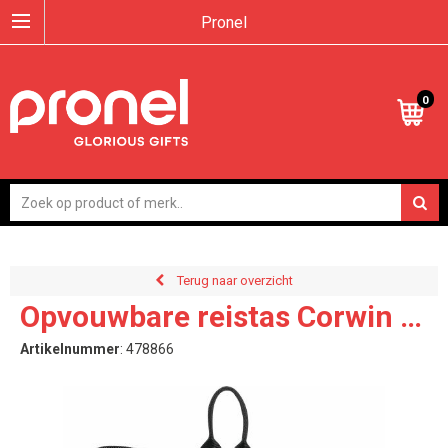
Pronel
0
Terug naar overzicht
Opvouwbare reistas Corwin |
20 l
Artikelnummer
:
478866