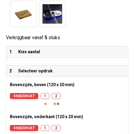
Verkrijgbaar vanaf
5
stuks
1
Kies aantal
2
Selecteer opdruk
Bovenzijde, boven (120 x 20 mm)
ONBEDRUKT
1
2
Bovenzijde, onderkant (120 x 20 mm)
ONBEDRUKT
1
2