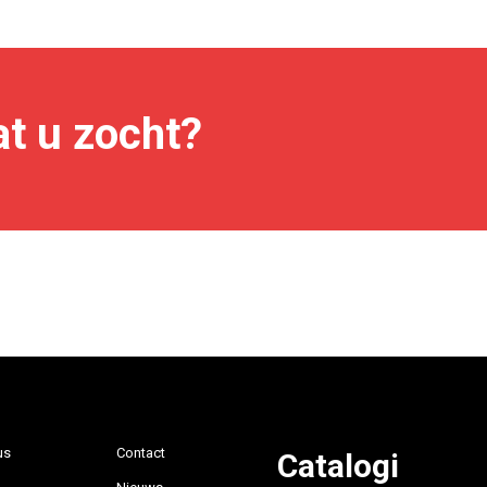
t u zocht?
us
Contact
Catalogi