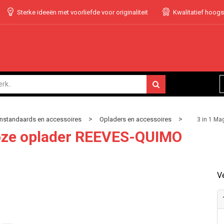
Sterke ideeën met voorliefde voor originaliteit
Kwalitatief hoog
>
>
nstandaards en accessoires
Opladers en accessoires
3 in 1 M
loze oplader REEVES-QUIMO
Ve