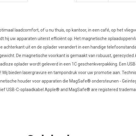
imaal laadcomfort, of u nu thuis, op kantoor, in een café, op het vliegve
 hij uw apparaten uiterst efficiënt op. Het magnetische oplaadoppervla
 achterkant uit en de oplader verandert in een handige telefoonstand
e gewicht. De magnetische voorkant is gemaakt van robuust, gerecycled A
raadloze oplader wordt geleverd in een 1C geschenkverpakking. Een US
 Wij bieden lasergravure en tampondruk voor uw promotie aan. Technisc
gnetische houder voor apparaten die MagSafe® ondersteunen - Geïnt
lusief USB-C-oplaadkabel Apple® and MagSafe® are registered trademarks