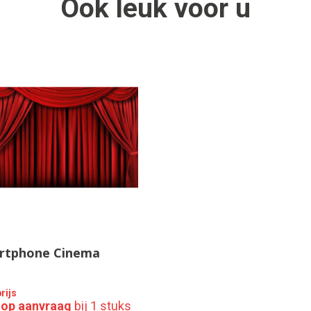
Ook
leuk
voor u
rtphone Cinema
rijs
s op aanvraag
bij 1 stuks