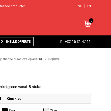
staande producten
NL
EN
0
+32 15 31 47 11
SNELLE OFFERTE
agnetische draadloze oplader REEVES-QUIMO
rkrijgbaar vanaf
8
stuks
1
Kies kleur
Zwart
Zilver