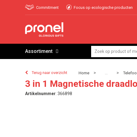
Commitment
Focus op ecologische producten
Assortiment
Terug naar overzicht
>
>
Home
Telefoo
...
3 in 1 Magnetische draad
Artikelnummer
:
366898