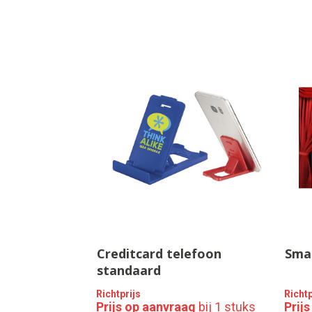
Creditcard telefoon
Sma
standaard
Richtprijs
Richtp
Prijs op aanvraag
bij 1 stuks
Prij