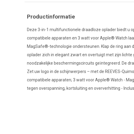
Productinformatie
Deze 3-in-1 multifunctionele draadloze oplader biedt u opt
compatibele apparaten en 3 watt voor Apple® Watch laadt
MagSafe®-technologie ondersteunen. Klap de ring aan de
oplader zich in elegant zwart en overtuigt met zijn licht
noodzakelijke beschermingscircuits geïntegreerd. De d
Zet uw logo in de schijnwerpers – met de REEVES-Quimo!
compatibele apparaten; 3 watt voor Apple® Watch - Ma
tegen overspanning, kortsluiting en oververhitting - Inc