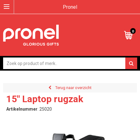
Pronel
0
Terug naar overzicht
15" Laptop rugzak
Artikelnummer
:
25020